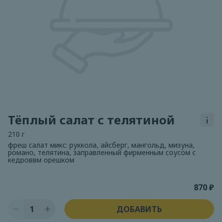
Тёплый салат с телятиной
210 г
фреш салат микс: руккола, айсберг, мангольд, мизуна,
романо, телятина, заправленный фирменным соусом с
кедроввм орешком
870 ₽
1
ДОБАВИТЬ