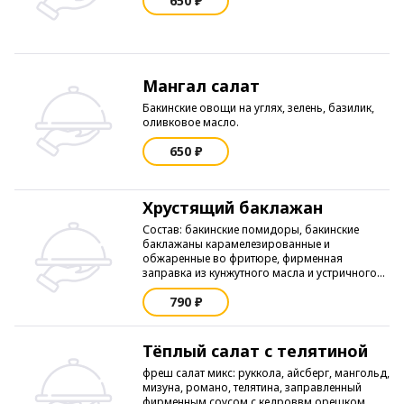
650 ₽
Мангал салат
Бакинские овощи на углях, зелень, базилик,
оливковое масло.
650 ₽
Хрустящий баклажан
Состав: бакинские помидоры, бакинские
баклажаны карамелезированные и
обжаренные во фритюре, фирменная
заправка из кунжутного масла и устричного
соуса, приправляется душистой
790 ₽
азербайджанской зеленью и кунжутом.
Тёплый салат с телятиной
фреш салат микс: руккола, айсберг, мангольд,
мизуна, романо, телятина, заправленный
фирменным соусом с кедроввм орешком