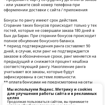
- или укажите свой номер телефона при 
оформлении доставки с сайта / приложения
Бонусы по рангу имеют срок действия.
Сгорание таких бонусов происходит только у тех 
гостей, которые не совершали заказа 180 дней в 
Бык да Баран. При сгорании бонусов происходит 
полное обнуление бонусного баланса.
* период подтверждения ранга составляет 90 
дней, в случае, если ранг не подтверждается 
заказом в обозначенные сроки, ранг меняется на 
предыдущий и снижается процент кешбэка 
соответствующий рангу. Накопление ранга 
учитывает все заказы, которые будут 
зафиксированы в системе лояльности.
** оплата бонусами не предусмотрена на сеты 
Ассорти и не суммируется со скидочными 
Мы используем Яндекс. Метрику и cookies
купонами системы лояльности, промокодами и 
для улучшения работы сайта и в рекламных
другими акциями.
целях
Продолжая пользоваться сайтом, вы принимаете