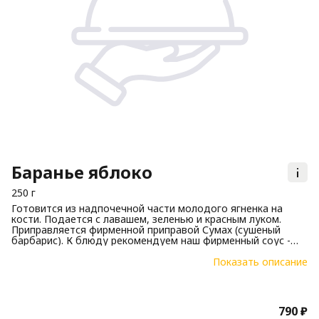
Баранье яблоко
250 г
Готовится из надпочечной части молодого ягненка на
кости. Подается с лавашем, зеленью и красным луком.
Приправляется фирменной приправой Сумах (сушеный
барбарис). К блюду рекомендуем наш фирменный соус -
Шашлычный.
Показать описание
Вес 180/30/40 Мясо, лук, лаваш.
790 ₽